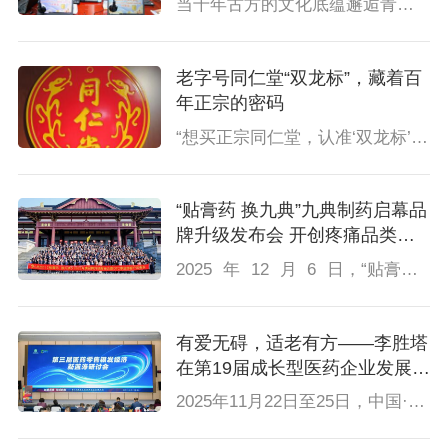
当千年古方的文化底蕴邂逅青年创意的蓬勃活力，当家风传承的温情力量碰撞品牌担当的初心使命，12月11日至12月12日，2025白云山小柴胡“传承好古方 传承好家风”广东省高校青年公益创作大赛线下专家评审会在广州白云山医药销售有限公司成功举办。
老字号同仁堂“双龙标”，藏着百
年正宗的密码
“想买正宗同仁堂，认准‘双龙标’准没错!”这是消费者间口口相传的选购秘诀。作为中华老字号的标志性符号，同仁堂“双龙标”不仅是产品的 “身份认证”，更承载着三百年中医药文化的传承。它的背后，藏着怎样的设计巧思与品牌坚守?
“贴膏药 换九典”九典制药启幕品
牌升级发布会 开创疼痛品类增
长新范式
2025 年 12 月 6 日，“贴膏药，换九典” 九典制药品牌升级发布会，在长沙铜官窑丽景酒店盛大启幕。本次发布会不仅是九典制药迈向“品牌驱动” 的里程碑，更是 “疼痛品类升级” 的创新实践。来自益丰大药房、大参林集团、老百姓大药房、一心堂药业集团、高济医疗、华人健康医药、楚济堂医药集团、河北德医堂、四川合纵药易购、仁和集团、恒昌医药集团、米内网、中国药店、中康科技等超四百位医药行业领导与精英齐聚现场，共同见证九典制药开启新程。
有爱无碍，适老有方——李胜塔
在第19届成长型医药企业发展大
会银发经济研讨会分享药店改造
2025年11月22日至25日，中国·丽水，第19届成长型医药企业发展大会暨第三届“银发经济新蓝海”研讨会成功举办。大会聚焦医药行业在老龄化社会下的转型机遇，邀请多位行业专家共话未来。其中，医药行业战略增长与营销实战专家、药店非药品类营销实战领航者、广东君道方略品牌运营有限公司总经理李胜塔（塔塔老师）发表了题为《银发时代的药店必修课：有爱无碍，从细节到体系的适老化改造》的主旨演讲，其系统化、可落地的改造方案在会场内外引发强烈反响，为众多医药企业带来了切实的启发与转型路径。
新范式，引发行业共振