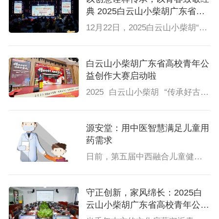
典 2025白云山小柴胡广东省高
校青年公益创作大赛圆满收官
12月22日，2025白云山小柴胡“传承好古方，传承好家风”广东省高校青年公益创作大赛收官仪式暨颁奖盛典在广州美术学院圆满举行。当年轻的创意与深厚的传统相遇，当家风的温度与古方的智慧交融，一场关于传承的生动实践从作品走向相聚，在掌声与目光中温暖落地，完成了一次饱含诚意的文化回响。
白云山小柴胡广东省高校青年公
益创作大赛启动啦
2025 白云山小柴胡 “传承好古方，传承好家风” 广东省高校青年公益创作大赛启动仪式，2025年10月11日在暨南大学新闻与传播学院隆重举行。白云山小柴胡携手美团买药、大参林与创意星球，邀请医药健康、传媒广告、协会组织、高校学界等30余位嘉宾齐聚，共同开启一场融合传统文化与青春创意的公益行动。
源安堂：用中医智慧满足儿童用
药需求
日前，第五届中西融合儿童健康大会（以下简称儿童健康大会）在天津落下帷幕。这场聚焦儿科健康领域的行业盛会，汇聚了来自政府主管部门、中医药科研机构、临床一线的1200余位权威专家与行业同仁，围绕儿科健康领域的前沿研究成果与临床实践经验展开深度研讨。会上，广西源安堂药业有限公司（以下简称源安堂）的肠胃散（穴位贴敷剂）与银胡感冒散（穴位贴敷剂）受到关注。
守正创新，家风绵长：2025白
云山小柴胡广东省高校青年公益
创作大赛评审会圆满举行