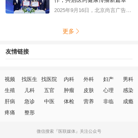
作，共启医药健康传播新篇章
2025年9月16日，北京尚言广告有限公司（以下简称尚言广告）总经理黄海军、副总经理侯清照一行出席在深圳举办的2025腾讯全球数字生态大会，并与腾讯健康正式签署战略合作协议。双方将围绕医药健康领域的数字化传播、技术赋能与生态共建展开深度合作，携手推动行业创新与升级。
更多
友情链接
视频
找医生
找医院
内科
外科
妇产
男科
生殖
儿科
五官
肿瘤
皮肤
心理
感染
肝病
急诊
中医
体检
营养
非临
成瘾
疼痛
整形
微信搜索
医联媒体
关注公众号