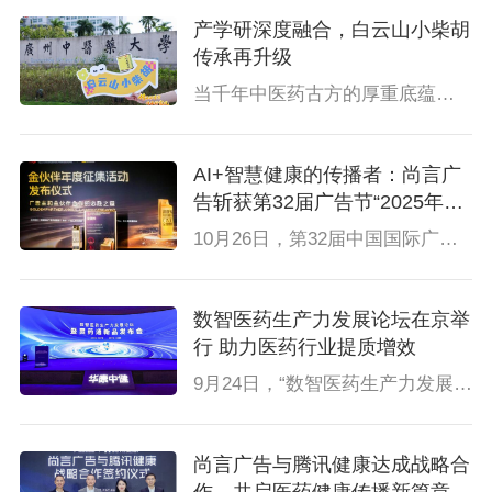
产学研深度融合，白云山小柴胡
传承再升级
当千年中医药古方的厚重底蕴邂逅校园的青春活力，当坚守八年的公益传承IP对话Z世代的创意脑洞，11月10日，“守正创新话经典——传承好古方与现代中医药教学创新”主题宣讲会在广州中医药大学盛大举办。白云山小柴胡以“内场干货宣讲+外场趣味互动”的双模式，让中医药文化在校园里焕发蓬勃生机，为现场学子带来一场兼具文化浸润与成长赋能的精彩盛宴。
AI+智慧健康的传播者：尚言广
告斩获第32届广告节“2025年度
广告主金伙伴百强奖”
10月26日，第32届中国国际广告节在京圆满闭幕，北京尚言广告有限公司（以下简称“尚言广告”）凭借在医药健康传播领域的卓越表现与技术创新，成功斩获2025年度广告主金伙伴百强奖。这一荣誉在汇聚全球30多个国家和地区代表、参与规模突破2万人次的行业盛会上揭晓，彰显了尚言广告在医药智能营销领域的领先地位与行业认可度。
数智医药生产力发展论坛在京举
行 助力医药行业提质增效
9月24日，“数智医药生产力发展论坛暨灵药通AI进化论新品发布会”在京举行。来自产学研各界嘉宾围绕人工智能技术赋能医药行业转型发展话题进行深入交流，共同探讨数智医药生产力进化路径，为推动健康中国与数字中国战略深度融合建言献策。
尚言广告与腾讯健康达成战略合