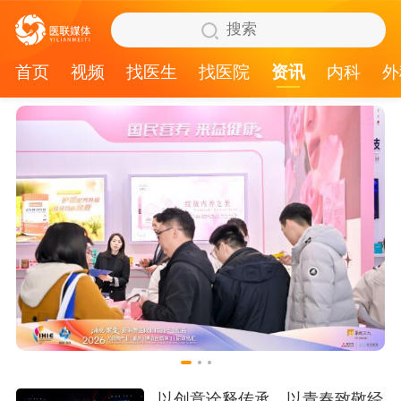
首页
视频
找医生
找医院
资讯
内科
外
以创意诠释传承，以青春致敬经