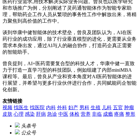
医药行业需求,用技术解决实际业务问题。曾良也以医学研究
和市场推广为例，分别阐述了灵药通智能体作为智能专家助
理，帮助药企工作人员从繁琐的事务性工作中解放出来，将精
力聚焦到高价值的工作中。
谈到华康中健智能体的技术壁垒，曾良及团队认为，AI在医
药行业的成功应用，除了行业垂直模型的进化，更需要从业务
需求本身出发，通过AI与人的融合协作，打造药企真正需要
的智能助手。
曾良提到，AI+医药需要复合型的科技人才，华康中健一直致
力于打造一直学习型的科技团队，例如组建了内部miniMBA
课程等。最后，曾良从产业和资本角度对AI医药智能体的进
行展望，并希望与更多行业伙伴进行合作，共同赋能药企智能
化创新。
友情链接
视频
找医生
找医院
内科
外科
妇产
男科
生殖
儿科
五官
肿瘤
皮肤
心理
感染
肝病
急诊
中医
体检
营养
非临
成瘾
疼痛
整形
头条号
公众号