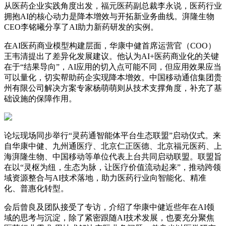
从医药企业实践角度出发，福元医药副总裁李永说，医药行业
拥抱AI的核心动力是降本增效与开拓新业务曲线。湃隆生物
CEO李铭曦分享了AI助力新药研发的实例。
在AI医药商业模型构建层面，华康中健首席运营官（COO）
王韦清提出了差异化发展建议。他认为AI+医药商业化的关键
在于“结果导向”，AI应用的切入点可能不同，但应用效果应当
可以量化，切实帮助药企实现降本增效。中国移动通信集团贵
州有限公司解决方案专家杨萌萌则从技术支撑角度，补充了基
础设施的保障作用。
论坛现场同步举行“灵药通智能体平台生态联盟”启动仪式。来
自华康中健、九州通医疗、北京仁正医德、北京福元医药、上
海湃隆生物、中国移动等单位代表上台共同启动联盟。联盟旨
在以“灵枢为纽，生态为脉，让医疗价值流动起来”，推动跨领
域资源整合与AI技术落地，助力医药行业向智能化、精准
化、普惠化转型。
会后曾良及团队接受了专访，介绍了华康中健近些年在AI领
域的思考与沉淀，除了紧密跟随AI技术发展，也要充分聚焦