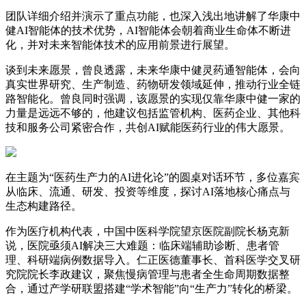
团队详细介绍并演示了重点功能，也深入浅出地讲解了华康中
健AI智能体的技术优势，AI智能体会朝着商业生命体不断进
化，并对未来智能体技术的应用前景进行展望。
谈到未来愿景，曾良透露，未来华康中健灵药通智能体，会向
真实世界研究、生产制造、药物研发领域延伸，推动行业全链
路智能化。曾良同时强调，该愿景的实现仅靠华康中健一家的
力量是远远不够的，他建议包括监管机构、医药企业、其他科
技和服务公司紧密合作，共创AI赋能医药行业的伟大愿景。
在主题为“医药生产力的AI进化论”的圆桌对话环节，多位嘉宾
从临床、流通、研发、投资等维度，探讨AI落地核心痛点与
生态构建路径。
作为医疗机构代表，中国中医科学院望京医院副院长杨克新
说，医院亟须AI解决三大难题：临床端辅助诊断、患者管
理、科研端病例数据导入。仁正医德董事长、首科医学交叉研
究院院长李政建议，聚焦慢病管理与患者全生命周期数据整
合，通过产学研联盟搭建“学术智能”向“生产力”转化的桥梁。