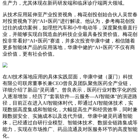
生产力，尤其体现在新药研发端和临床诊疗端两大领域。
从技术应用延伸至产业投资视角，梅花创投创始合伙人吴世春
对投资视角下的“AI+医药”进行解读。他认为，参考梅花创投
过往的成功案例，如理想汽车和小牛电动等，深度聚焦垂直行
业，并能够实现自我造血的科技企业最具备投资价值。梅花创
投非常看好“AI+医药”赛道，并多次投资华康中健，相信随着
更多智能体产品的应用落地，华康中健的“AI+医药”不仅有商
业价值，更有社会价值。
在AI技术落地应用的具体实践层面，华康中健（厦门）科技
有限公司联席董事长兼CEO曾良及团队聚焦医药全产业链，
详细介绍了新品“灵药通”。曾良表示，医药行业对数字化的投
入逐渐增加，经历了“套装软件—云服务—AI智能体”的演进路
径，目前正在进入AI智能体时代，即通过AI智能体技术，实
现数据高度集成和智能化，大幅提高生产和经营效率，同时兼
顾数据安全、实施成本以及迭代升级。华康中健灵药通智能
体，已经通过自研行业模型、智能体技术、数据全链路集成等
能力，实现在市场推广、药品流通及对医服务环节的高度智能
化。