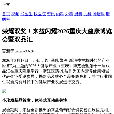
正文
首页
视频
找医生
找医院
资讯
内科
外科
男科
儿科
肿瘤科
肝
病科
荣耀双奖！来益闪耀2026重庆大健康博览
会暨双品汇
更新于
2026-03-20
2026年3月17日—20日，以“涌现 聚变 新消费主权时代的产业
应答”为主题的2026大健康产业（重庆）博览会暨第十一届双
品汇在重庆隆重举行。浙江医药·来益作为国内营养健康领域
代表企业受邀参展，携新品及核心产品矩阵亮相，并与行业同
仁就新消费时代下的健康产业发展进行交流。
小玫粉新品首发，体验式互动获关注
展会期间，来益全新推出的来益葡萄籽玫瑰花粉在展位亮相。